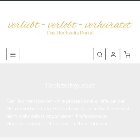
Hochzeitsplaner
Der Hochzeitsplaner – Ihre professionelle Hilfe bei der
Heiratsvorbereitung Heutzutage müssen Sie Ihre Heirat
nicht mehr selbst organisieren. Professionelle
Hochzeitsplaner helfen bzw....
mehr erfahren »