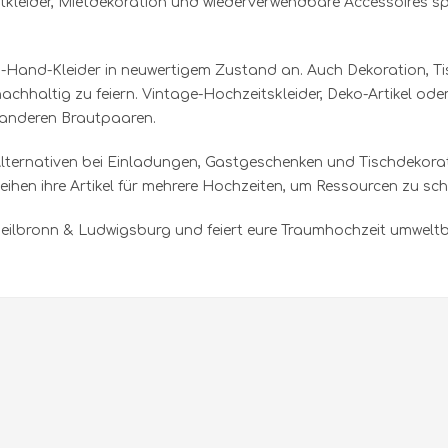
tkleider, Mietdekoration und wiederverwendbare Accessoires sp
 & Accessoires
Hochzeitsgeschenke & Gastg
d-Hand-Kleider in neuwertigem Zustand an. Auch Dekoration, T
errenmode
Second Hand & Verleih
hhaltig zu feiern. Vintage-Hochzeitskleider, Deko-Artikel od
i anderen Brautpaaren.
muck
lternativen bei Einladungen, Gastgeschenken und Tischdekorati
rleihen ihre Artikel für mehrere Hochzeiten, um Ressourcen zu sc
n Heilbronn & Ludwigsburg und feiert eure Traumhochzeit umwel