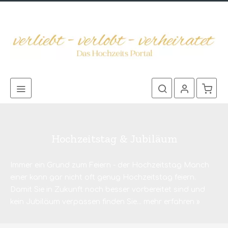
Hochzeitstag & Jubiläum
Immer ein Grund zum Feiern - der Hochzeitstag Manch
einer kann gar nicht oft genug Hochzeitstag feiern.
Damit Sie in Zukunft noch besser vorbereitet sind und
kein Jubiläum verpassen finden Sie...
mehr erfahren »